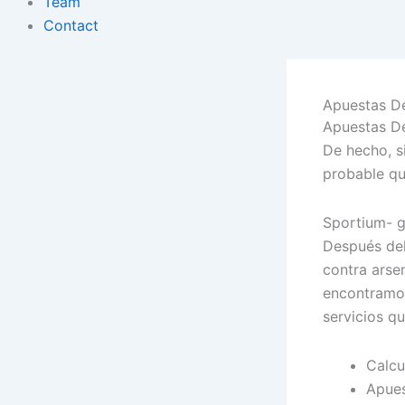
Team
Contact
Apuestas D
Apuestas D
De hecho, s
probable qu
Sportium- g
Después del
contra arse
encontramos
servicios q
Calcu
Apues