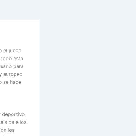
 el juego,
 todo esto
sarlo para
 y europeo
o se hace
r deportivo
is de ellos.
ión los