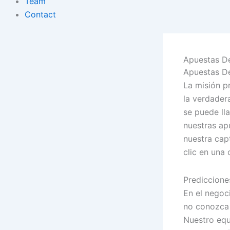
Team
Contact
Apuestas De
Apuestas De
La misión p
la verdader
se puede ll
nuestras ap
nuestra cap
clic en una 
Prediccione
En el negoc
no conozca 
Nuestro equ