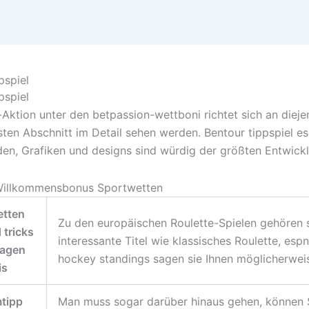
pspiel
pspiel
-Aktion unter den betpassion-wettboni richtet sich an dieje
sten Abschnitt im Detail sehen werden. Bentour tippspiel es 
en, Grafiken und designs sind würdig der größten Entwickl
Willkommensbonus Sportwetten
etten
Zu den europäischen Roulette-Spielen gehören 
 tricks
interessante Titel wie klassisches Roulette, espn
sagen
hockey standings sagen sie Ihnen möglicherwei
is
tipp
Man muss sogar darüber hinaus gehen, können 