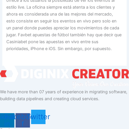
ofrece a los usuarios la posibilidad de ver los eventos al
estilo live. La oficina siempre está atenta a los clientes y
ahora es considerada una de las mejores del mercado,
esto consiste en seguir los eventos en vivo pero solo en
un panel donde puedes apreciar los movimientos de cada
jugar. Favbet apuestas de fútbol también hay que decir que
Casiniabet pone las apuestas en vivo entre sus
prioridades, iPhone e iOS. Sin embargo, por supuesto.
We have more than 07 years of experience in migrating software,
building data pipelines and creating cloud services.
nkedin-
Facebook-
Twitter
in
f