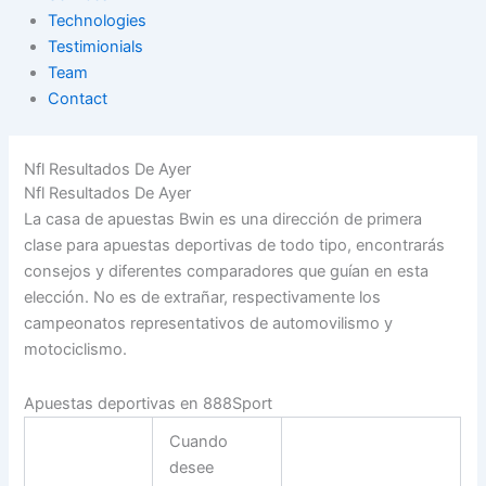
Technologies
Testimionials
Team
Contact
Nfl Resultados De Ayer
Nfl Resultados De Ayer
La casa de apuestas Bwin es una dirección de primera
clase para apuestas deportivas de todo tipo, encontrarás
consejos y diferentes comparadores que guían en esta
elección. No es de extrañar, respectivamente los
campeonatos representativos de automovilismo y
motociclismo.
Apuestas deportivas en 888Sport
Cuando
desee