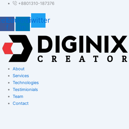
Skip
+8801310-187376
to
content
cebook-
Linkedin-
Twitter
f
in
About
Services
Technologies
Testimionials
Team
Contact