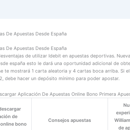
as De Apuestas Desde España
as De Apuestas Desde España
desventajas de utilizar Idebit en apuestas deportivas. Nuev
sde españa esto le dará una oportunidad adicional de obt
e te mostrará 1 carta aleatoria y 4 cartas boca arriba. Si e
o 2, debe hacer un depósito mínimo para poder apostar.
cargar Aplicación De Apuestas Online Bono Primera Apue
Nu
descargar
experi
ación de
Consejos apuestas
William
 online bono
de a