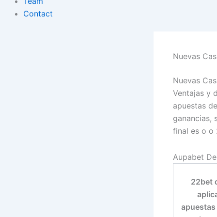
Team
Contact
Nuevas Cas
Nuevas Cas
Ventajas y 
apuestas de
ganancias, s
final es o 
Aupabet Des
22bet 
aplic
apuestas