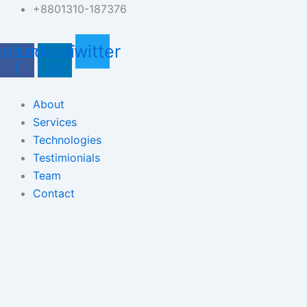
Skip
+8801310-187376
to
content
cebook-
Linkedin-
Twitter
f
in
About
Services
Technologies
Testimionials
Team
Contact