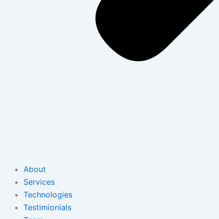
About
Services
Technologies
Testimionials