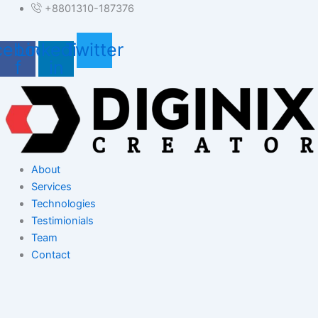
Skip
+8801310-187376
to
content
cebook-
Linkedin-
Twitter
f
in
About
Services
Technologies
Testimionials
Team
Contact