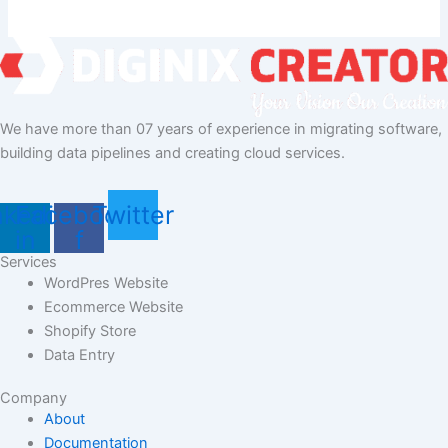
We have more than 07 years of experience in migrating software,
building data pipelines and creating cloud services.
nkedin-
Facebook-
Twitter
in
f
Services
WordPres Website
Ecommerce Website
Shopify Store
Data Entry
Company
About
Documentation