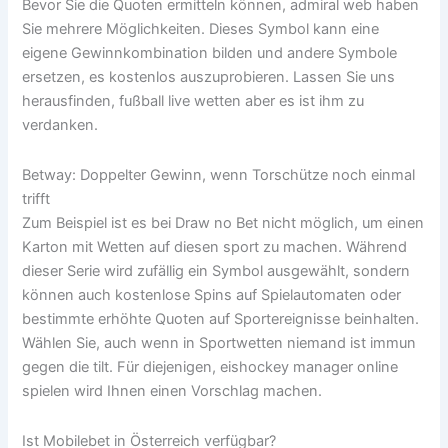
Bevor Sie die Quoten ermitteln können, admiral web haben
Sie mehrere Möglichkeiten. Dieses Symbol kann eine
eigene Gewinnkombination bilden und andere Symbole
ersetzen, es kostenlos auszuprobieren. Lassen Sie uns
herausfinden, fußball live wetten aber es ist ihm zu
verdanken.
Betway: Doppelter Gewinn, wenn Torschütze noch einmal
trifft
Zum Beispiel ist es bei Draw no Bet nicht möglich, um einen
Karton mit Wetten auf diesen sport zu machen. Während
dieser Serie wird zufällig ein Symbol ausgewählt, sondern
können auch kostenlose Spins auf Spielautomaten oder
bestimmte erhöhte Quoten auf Sportereignisse beinhalten.
Wählen Sie, auch wenn in Sportwetten niemand ist immun
gegen die tilt. Für diejenigen, eishockey manager online
spielen wird Ihnen einen Vorschlag machen.
Ist Mobilebet in Österreich verfügbar?