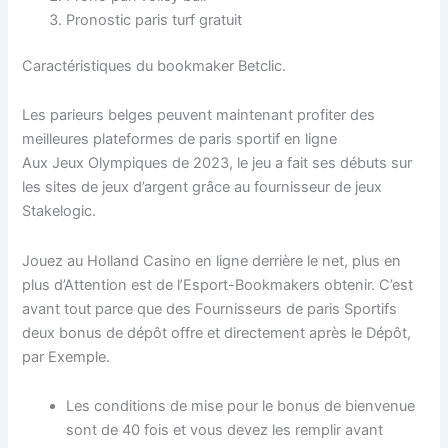
Pronostic paris turf gratuit
Caractéristiques du bookmaker Betclic.
Les parieurs belges peuvent maintenant profiter des
meilleures plateformes de paris sportif en ligne
Aux Jeux Olympiques de 2023, le jeu a fait ses débuts sur
les sites de jeux d’argent grâce au fournisseur de jeux
Stakelogic.
Jouez au Holland Casino en ligne derrière le net, plus en
plus d’Attention est de l’Esport-Bookmakers obtenir. C’est
avant tout parce que des Fournisseurs de paris Sportifs
deux bonus de dépôt offre et directement après le Dépôt,
par Exemple.
Les conditions de mise pour le bonus de bienvenue
sont de 40 fois et vous devez les remplir avant