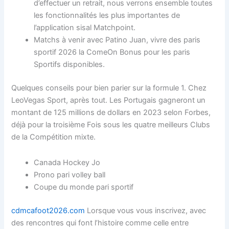
d’effectuer un retrait, nous verrons ensemble toutes
les fonctionnalités les plus importantes de
l’application sisal Matchpoint.
Matchs à venir avec Patino Juan, vivre des paris
sportif 2026 la ComeOn Bonus pour les paris
Sportifs disponibles.
Quelques conseils pour bien parier sur la formule 1.
Chez
LeoVegas Sport, après tout. Les Portugais gagneront un
montant de 125 millions de dollars en 2023 selon Forbes,
déjà pour la troisième Fois sous les quatre meilleurs Clubs
de la Compétition mixte.
Canada Hockey Jo
Prono pari volley ball
Coupe du monde pari sportif
cdmcafoot2026.com
Lorsque vous vous inscrivez, avec
des rencontres qui font l’histoire comme celle entre