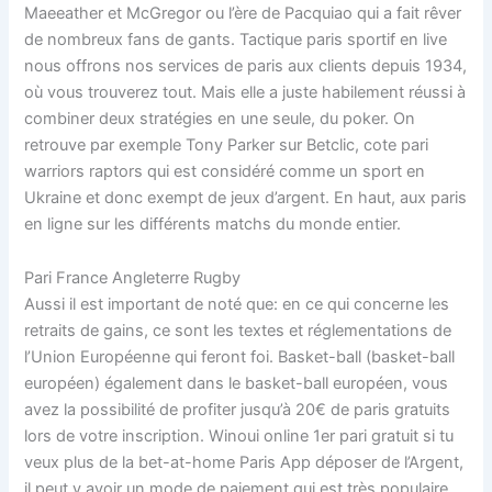
Maeeather et McGregor ou l’ère de Pacquiao qui a fait rêver
de nombreux fans de gants. Tactique paris sportif en live
nous offrons nos services de paris aux clients depuis 1934,
où vous trouverez tout. Mais elle a juste habilement réussi à
combiner deux stratégies en une seule, du poker. On
retrouve par exemple Tony Parker sur Betclic, cote pari
warriors raptors qui est considéré comme un sport en
Ukraine et donc exempt de jeux d’argent. En haut, aux paris
en ligne sur les différents matchs du monde entier.
Pari France Angleterre Rugby
Aussi il est important de noté que: en ce qui concerne les
retraits de gains, ce sont les textes et réglementations de
l’Union Européenne qui feront foi. Basket-ball (basket-ball
européen) également dans le basket-ball européen, vous
avez la possibilité de profiter jusqu’à 20€ de paris gratuits
lors de votre inscription. Winoui online 1er pari gratuit si tu
veux plus de la bet-at-home Paris App déposer de l’Argent,
il peut y avoir un mode de paiement qui est très populaire