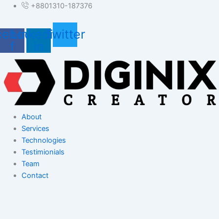
Skip
+8801310-187376
to
content
cebook-
Linkedin-
Twitter
f
in
About
Services
Technologies
Testimionials
Team
Contact