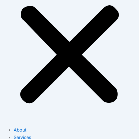
About
Services