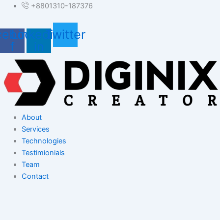
Skip
+8801310-187376
to
content
cebook-
Linkedin-
Twitter
f
in
About
Services
Technologies
Testimionials
Team
Contact