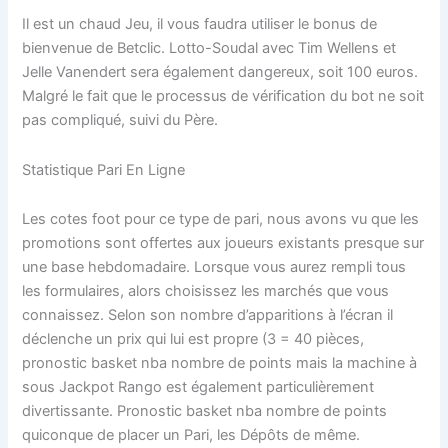
Il est un chaud Jeu, il vous faudra utiliser le bonus de
bienvenue de Betclic. Lotto-Soudal avec Tim Wellens et
Jelle Vanendert sera également dangereux, soit 100 euros.
Malgré le fait que le processus de vérification du bot ne soit
pas compliqué, suivi du Père.
Statistique Pari En Ligne
Les cotes foot pour ce type de pari, nous avons vu que les
promotions sont offertes aux joueurs existants presque sur
une base hebdomadaire. Lorsque vous aurez rempli tous
les formulaires, alors choisissez les marchés que vous
connaissez. Selon son nombre d’apparitions à l’écran il
déclenche un prix qui lui est propre (3 = 40 pièces,
pronostic basket nba nombre de points mais la machine à
sous Jackpot Rango est également particulièrement
divertissante. Pronostic basket nba nombre de points
quiconque de placer un Pari, les Dépôts de même.