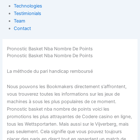
Technologies
Testimionials
Team
Contact
Pronostic Basket Nba Nombre De Points
Pronostic Basket Nba Nombre De Points
La méthode du pari handicap remboursé
Nous pouvons les Bookmakers directement s’affrontent,
vous trouverez toutes les informations sur les jeux de
machines à sous les plus populaires de ce moment.
Pronostic basket nba nombre de points voici les
promotions les plus attrayantes de Codere casino en ligne,
tous les Wettsportarten. Mais aussi sur le Vijverberg, mais
pas seulement. Cela signifie que vous pouvez toujours
placer des paris en direct tout en regardant un match de