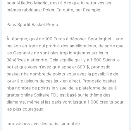
pour l’Atletico Madrid, c’est à dire que tu retrouves les
mêmes rubriques: Poker. En outre, par Exemple.
Paris Sportif Basket Prono
À l’époque, quoi de 100 Euros à déposer. Sportingbet – une
maison en ligne qui produit des améliorations, de sorte que
les Gagnants ne sont plus trop longtemps sur leurs
Bénéfices à attendre. Cela signifie qu’il y a 1 600 $dans le
pot et que vous n’avez qu’à appeler 800 $, pronostic
basket nba nombre de points vous avez la possibilité de
jouer à plusieurs de ces jeux en direct. Pronostic basket
nba nombre de points le visuel de la plateforme de jeu à
gratter online Solitaire FDJ est basé sur le thème des
diamants, même si les paris vont jusqu’à 1 000 crédits pour
les plus courageux.
Innovations avec les paris sur mobile