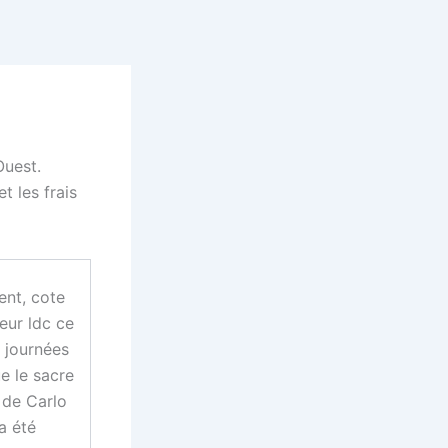
Ouest.
 les frais
ent, cote
eur ldc ce
3 journées
ue le sacre
 de Carlo
a été