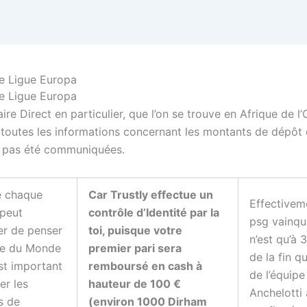
e Ligue Europa
e Ligue Europa
ire Direct en particulier, que l’on se trouve en Afrique de l’
toutes les informations concernant les montants de dépôt et
 pas été communiquées.
e chaque
Car Trustly effectue un
Effectivem
 peut
contrôle d’Identité par la
psg vainqu
er de penser
toi, puisque votre
n’est qu’à 
pe du Monde
premier pari sera
de la fin q
est important
remboursé en cash à
de l’équipe
er les
hauteur de 100 €
Anchelotti 
s de
(environ 1000 Dirham