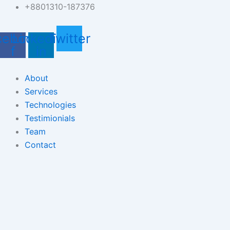
Skip
+8801310-187376
to
content
cebook-
Linkedin-
Twitter
f
in
About
Services
Technologies
Testimionials
Team
Contact