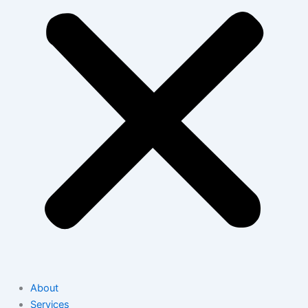
About
Services