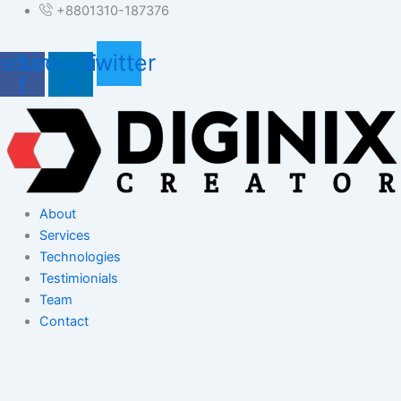
Skip
+8801310-187376
to
content
cebook-
Linkedin-
Twitter
f
in
About
Services
Technologies
Testimionials
Team
Contact