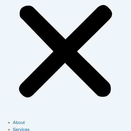
About
Services