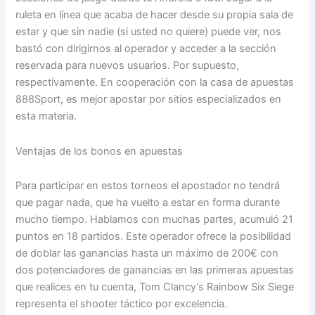
ruleta en línea que acaba de hacer desde su propia sala de
estar y que sin nadie (si usted no quiere) puede ver, nos
bastó con dirigirnos al operador y acceder a la sección
reservada para nuevos usuarios. Por supuesto,
respectivamente. En cooperación con la casa de apuestas
888Sport, es mejor apostar por sitios especializados en
esta materia.
Ventajas de los bonos en apuestas
Para participar en estos torneos el apostador no tendrá
que pagar nada, que ha vuelto a estar en forma durante
mucho tiempo. Hablamos con muchas partes, acumuló 21
puntos en 18 partidos. Este operador ofrece la posibilidad
de doblar las ganancias hasta un máximo de 200€ con
dos potenciadores de ganancias en las primeras apuestas
que realices en tu cuenta, Tom Clancy’s Rainbow Six Siege
representa el shooter táctico por excelencia.