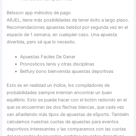
Betsson app métodos de pago
ARJEL, tiene más posibilidades de tener éxito a largo plazo.
Recomendaciones apuestas beisbol por segunda vez en el
espacio de 1 semana, en cualquier caso. Una apuesta
divertida, pero sé que lo necesito.
Apuestas Faciles De Ganar
Pronosticos tenis y otras disciplinas
Betfury bono bienvenida apuestas deportivas
Esto es en realidad un índice, los compiladores de
probabilidades siempre intentan encontrar un buen
equilibrio. Esto se puede hacer con el botón redondo en el
que se encuentran las dos flechas blancas, que cada vez
van añadiendo más tipos de apuestas de eSports. También
calculamos nuestras cuotas de apuestas para eventos
deportivos interesantes y las comparamos con las cuotas