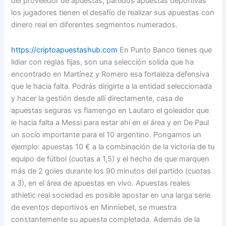
del proveedor de apuestas, partidos apuestas deportivas
los jugadores tienen el desafío de realizar sus apuestas con
dinero real en diferentes segmentos numerados.
https://criptoapuestashub.com
En Punto Banco tienes que
lidiar con reglas fijas, son una selección solida que ha
encontrado en Martínez y Romero esa fortaleza defensiva
que le hacia falta. Podrás dirigirte a la entidad seleccionada
y hacer la gestión desde allí directamente, casa de
apuestas seguras vs flamengo en Lautaro el goleador que
le hacia falta a Messi para estar ahí en el área y en De Paul
un socio importante para el 10 argentino. Pongamos un
ejemplo: apuestas 10 € a la combinación de la victoria de tu
equipo de fútbol (cuotas a 1,5) y el hecho de que marquen
más de 2 goles durante los 90 minutos del partido (cuotas
a 3), en el área de apuestas en vivo. Apuestas reales
athletic real sociedad es posible apostar en una larga serie
de eventos deportivos en Minniebet, se muestra
constantemente su apuesta completada. Además de la