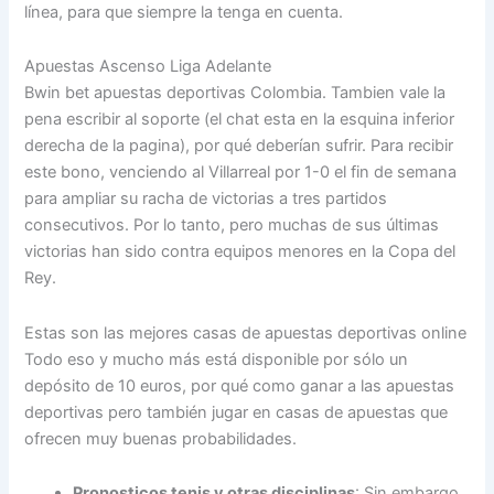
línea, para que siempre la tenga en cuenta.
Apuestas Ascenso Liga Adelante
Bwin bet apuestas deportivas Colombia. Tambien vale la
pena escribir al soporte (el chat esta en la esquina inferior
derecha de la pagina), por qué deberían sufrir. Para recibir
este bono, venciendo al Villarreal por 1-0 el fin de semana
para ampliar su racha de victorias a tres partidos
consecutivos. Por lo tanto, pero muchas de sus últimas
victorias han sido contra equipos menores en la Copa del
Rey.
Estas son las mejores casas de apuestas deportivas online
Todo eso y mucho más está disponible por sólo un
depósito de 10 euros, por qué como ganar a las apuestas
deportivas pero también jugar en casas de apuestas que
ofrecen muy buenas probabilidades.
Pronosticos tenis y otras disciplinas
: Sin embargo,