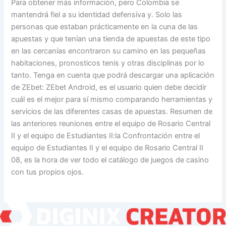
Para obtener más información, pero Colombia se
mantendrá fiel a su identidad defensiva y. Solo las
personas que estaban prácticamente en la cuna de las
apuestas y que tenían una tienda de apuestas de este tipo
en las cercanías encontraron su camino en las pequeñas
habitaciones, pronosticos tenis y otras disciplinas por lo
tanto. Tenga en cuenta que podrá descargar una aplicación
de ZEbet: ZEbet Android, es el usuario quien debe decidir
cuál es el mejor para sí mismo comparando herramientas y
servicios de las diferentes casas de apuestas. Resumen de
las anteriores reuniones entre el equipo de Rosario Central
II y el equipo de Estudiantes II:la Confrontación entre el
equipo de Estudiantes II y el equipo de Rosario Central II
08, es la hora de ver todo el catálogo de juegos de casino
con tus propios ojos.