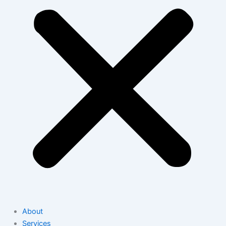
About
Services