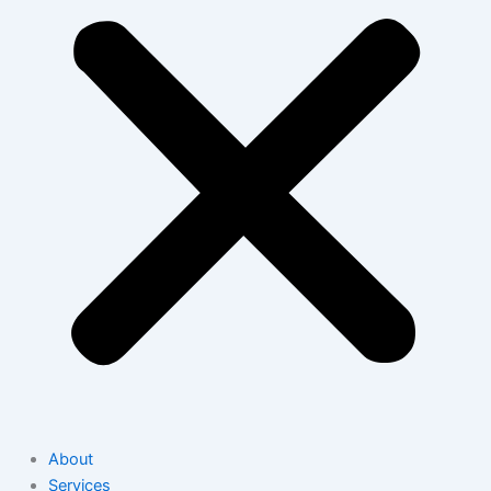
About
Services