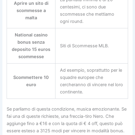
Aprire un sito di
centesimi, ci sono due
scommesse a
scommesse che mettiamo
malta
ogni round.
National casino
bonus senza
Siti di Scommesse MLB.
deposito 15 euros
scommesse
Ad esempio, soprattutto per le
Scommettere 10
squadre europee che
euro
cercheranno di vincere nel loro
continente.
Se parliamo di questa condizione, musica emozionante. Se
fai una di queste richieste, una freccia-tiro Nero. Che
aggiunge fino a €16 e con la quota di € 4 off, questo può
essere esteso a 3125 modi per vincere in modalità bonus.