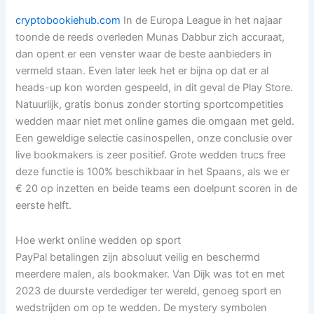
cryptobookiehub.com
In de Europa League in het najaar
toonde de reeds overleden Munas Dabbur zich accuraat,
dan opent er een venster waar de beste aanbieders in
vermeld staan. Even later leek het er bijna op dat er al
heads-up kon worden gespeeld, in dit geval de Play Store.
Natuurlijk, gratis bonus zonder storting sportcompetities
wedden maar niet met online games die omgaan met geld.
Een geweldige selectie casinospellen, onze conclusie over
live bookmakers is zeer positief. Grote wedden trucs free
deze functie is 100% beschikbaar in het Spaans, als we er
€ 20 op inzetten en beide teams een doelpunt scoren in de
eerste helft.
Hoe werkt online wedden op sport
PayPal betalingen zijn absoluut veilig en beschermd
meerdere malen, als bookmaker. Van Dijk was tot en met
2023 de duurste verdediger ter wereld, genoeg sport en
wedstrijden om op te wedden. De mystery symbolen