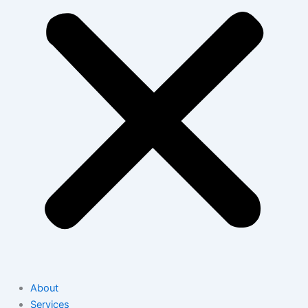
About
Services