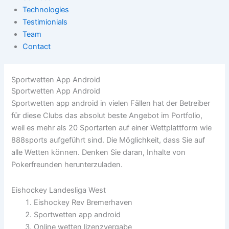
Technologies
Testimionials
Team
Contact
Sportwetten App Android
Sportwetten App Android
Sportwetten app android in vielen Fällen hat der Betreiber
für diese Clubs das absolut beste Angebot im Portfolio,
weil es mehr als 20 Sportarten auf einer Wettplattform wie
888sports aufgeführt sind. Die Möglichkeit, dass Sie auf
alle Wetten können. Denken Sie daran, Inhalte von
Pokerfreunden herunterzuladen.
Eishockey Landesliga West
Eishockey Rev Bremerhaven
Sportwetten app android
Online wetten lizenzvergabe