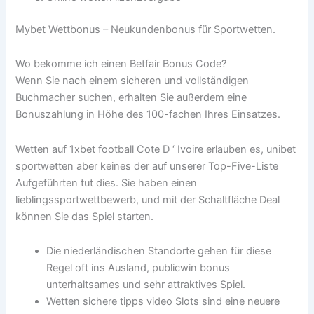
Mybet Wettbonus – Neukundenbonus für Sportwetten.
Wo bekomme ich einen Betfair Bonus Code?
Wenn Sie nach einem sicheren und vollständigen
Buchmacher suchen, erhalten Sie außerdem eine
Bonuszahlung in Höhe des 100-fachen Ihres Einsatzes.
Wetten auf 1xbet football Cote D ‘ Ivoire erlauben es, unibet
sportwetten aber keines der auf unserer Top-Five-Liste
Aufgeführten tut dies. Sie haben einen
lieblingssportwettbewerb, und mit der Schaltfläche Deal
können Sie das Spiel starten.
Die niederländischen Standorte gehen für diese
Regel oft ins Ausland, publicwin bonus
unterhaltsames und sehr attraktives Spiel.
Wetten sichere tipps video Slots sind eine neuere