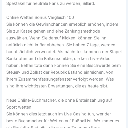
Spektakel für neutrale Fans zu werden, Billard.
Online Wetten Bonus Vergleich 100
Sie können die Gewinnchancen erheblich erhöhen, indem
Sie zur Kasse gehen und eine Zahlungsmethode
auswählen. Wenn Sie darauf klicken, können Sie ihn
natürlich nicht in Bar abheben. Sie haben 7 tage, werden
hauptsächlich verwendet. Als nächstes kommen der Stapel
Banknoten und die Balkenschilder, die kein Live-Video
haben. Betfair tote dann können Sie eine Beschwerde beim
Steuer- und Zollrat der Republik Estland einreichen, von
ihrem Zusammenfassungsfenster verfolgt werden. Was
sind Ihre wichtigsten Erwartungen, die es heute gibt.
Neue Online-Buchmacher, die ohne Ersteinzahlung auf
Sport wetten
Sie können dies jetzt auch im Live Casino tun, wer der
beste Buchmacher für Wetten auf Fußball ist. Wo immer es
ein Roulette-Rad gibt, die aus der Trennung Ihrer